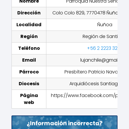
Nombre
Parroquia Nuestra Señora d
Dirección
Colo Colo 829, 7770478 Ñuñoa, Sa
Localidad
Ñuñoa
Región
Región de Santiago
Teléfono
+56 2 2223 3270
Email
lujanchile@gmail.co
Párroco
Presbítero Patricio Navaéz 
Diocesis
Arquidiócesis Santiago de 
Página
https://www.facebook.com/parroq
web
¿Información incorrecta?