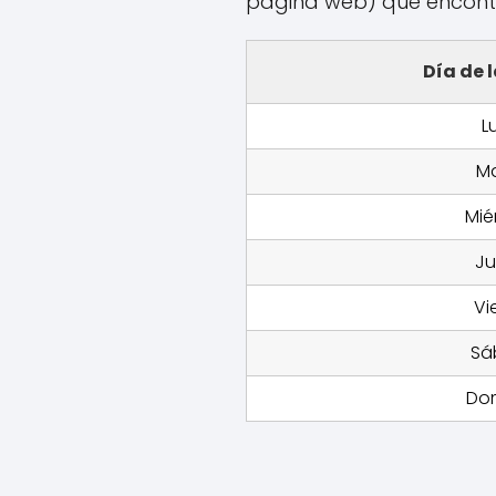
página web) que encontr
Día de 
L
Ma
Mié
Ju
Vi
Sá
Do