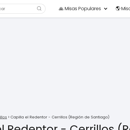
🙏 Misas Populares
🌎 Mis
llos
Capilla el Redentor - Cerrillos (Región de Santiago)
el Redentor - Cerrillos (