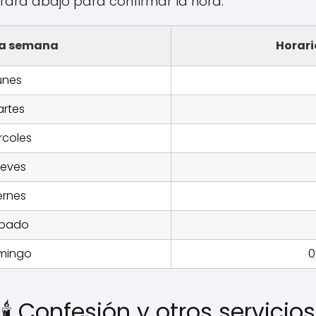
ará abajo para confirmar la hora.
la semana
Horari
unes
rtes
rcoles
eves
ernes
bado
mingo
0
🕯️ Confesión y otros servicios