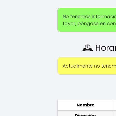
No tenemos información
favor, póngase en cont
🕰️ Hora
Actualmente no tenemo
Nombre
Dirección