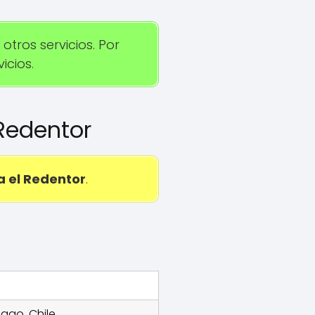
tros servicios. Por
icios.
 Redentor
a el Redentor
.
iago, Chile