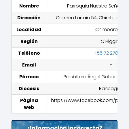
Nombre
Parroquia Nuestra Señora d
Dirección
Carmen Larrain 54, Chimbarongo,
Localidad
Chimbarongo
Región
O'Higgins
Teléfono
+56 72 278 1224
Email
-
Párroco
Presbítero Ángel Gabriel Fue
Diocesis
Rancagua
Página
https://www.facebook.com/parro
web
¿Información incorrecta?