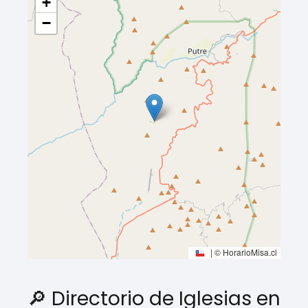
+
−
|
© HorarioMisa.cl
🔎 Directorio de Iglesias en