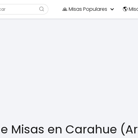
🙏 Misas Populares
🌎 Mis
de Misas en Carahue (A