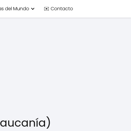
as del Mundo
✉️ Contacto
raucanía)