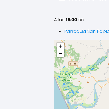
A las
19:00
en:
Parroquia San Pabl
+
−