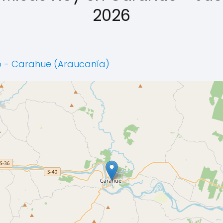
2026
o - Carahue (Araucanía)